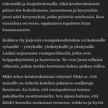
tekemällä ja harjoittelemalla. Siksi koulutuksissani
pääset itse kokeilemaan, nauramaan ja kysymään
juuri niitä kysymyksiä, jotka pyörivät mielessäsi. Kun
tunnelma on rento, oppiminen tapahtuu kuin
huomaamatta.
Kaikkea Oy järjestää ensiapukoulutuksia eri kokoisille
ryhmille – yrityksille, yhdistyksille ja yksityisille.
Lisäksi tarjoamme ensiapuvälineitä, jotka ovat
helppokäyttöisiä ja luotettavia. Ne ovat juuri sellaisia
välineitä, joihin itsekin luottaisin tiukan paikan tullen.
Mikä tekee koulutuksistani erityisiä? Ehkä se, että
minulle on tärkeää kohdata jokainen osallistuja
ihmisenä. En halua, että ensiapukurssi tuntuu
pakolliselta suorittamiselta. Sen sijaan haluan, että
lähdet kurssilta mukanasi varmuus, rohkeus ja hyvät